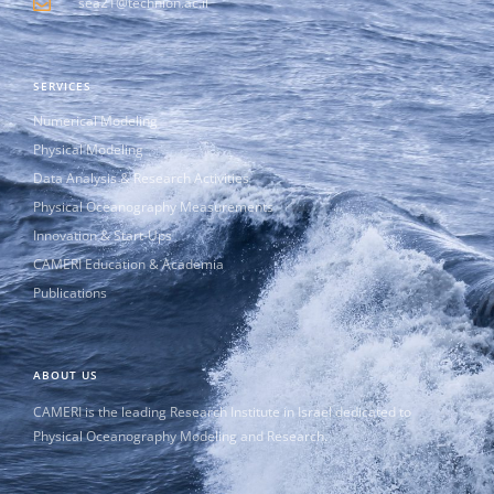
sea21@technion.ac.il
SERVICES
Numerical Modeling
Physical Modeling
Data Analysis & Research Activities
Physical Oceanography Measurements
Innovation & Start-Ups
CAMERI Education & Academia
Publications
ABOUT US
CAMERI is the leading Research Institute in Israel dedicated to
Physical Oceanography Modeling and Research.