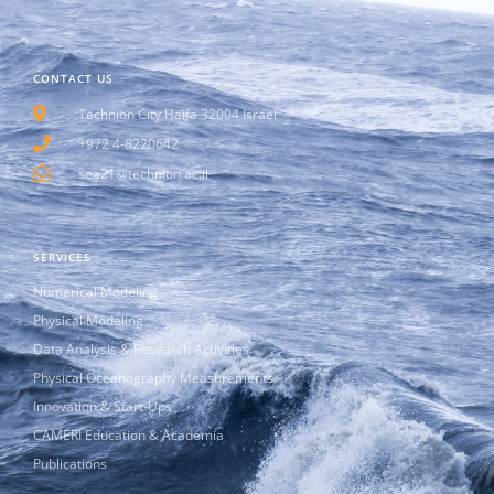
CONTACT US
Technion City Haifa 32004 Israel
+972 4-8220642
sea21@technion.ac.il
SERVICES
Numerical Modeling
Physical Modeling
Data Analysis & Research Activities
Physical Oceanography Measurements
Innovation & Start-Ups
CAMERI Education & Academia
Publications