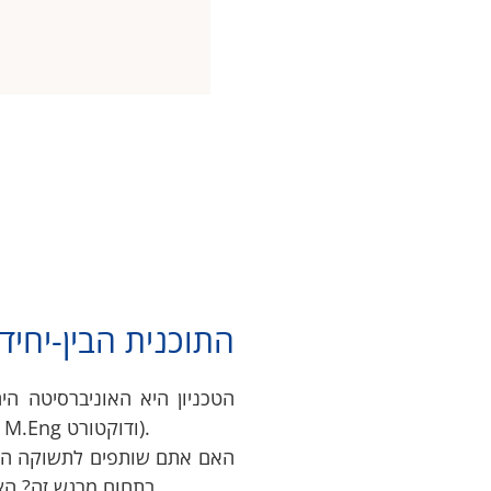
התוכנית הבין-יחיד
תוכנית ייעודית בהנדסה ימית (תארי M.Sc, M.Eng ודוקטורט).
האם אתם שותפים לתשוקה הייח
בתחום מרגש זה? הצטרפו לתוכנית הבין-יחידתית להנדסה ימית.