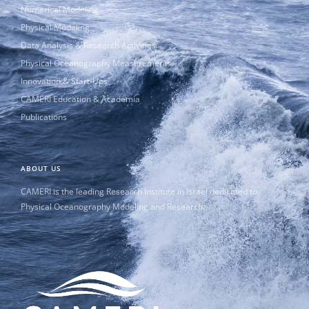
Numerical Modeling
Physical Modeling
Data Analysis & Research Activities
Physical Oceanography Measurements
Innovation & Start-Ups
CAMERI Education & Academia
Publications
ABOUT US
CAMERI is the leading Research Institute in Israel dedicated to
Physical Oceanography Modeling and Research.